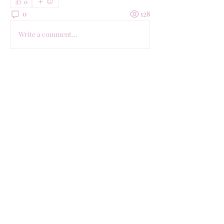
0
0
128
Write a comment...
소개
그룹에 오신 것을 환영합니다. 다른 회원
과의 교류 및 업데이트 수신, 미디어 공
유 등의 활동을 시작하세요.
명
선학장학재단
팔로우
타네모토 사치코
팔로우
타네모토 사치코
Akankshs Bhoie
팔로우
Akankshs Bhoie
전체 회원 보기(3명)