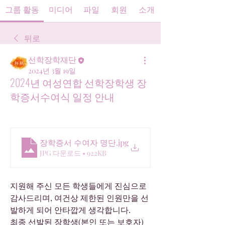
그룹 활동
미디어
파일
회원
소개
뒤로
선학장학재단
2024년 3월 19일
2024년 여성연합 선학장학생 장
학증서수여식 일정 안내
장학증서 수여자 명단
.jpg
JPG 다운로드 • 922KB
지원해 주신 모든 학생들에게 진심으로 
감사드리며, 여건상 제한된 인원만을 선
발하게 되어 안타깝게 생각합니다.
최종 선발된 장학생(본인 또는 보호자)